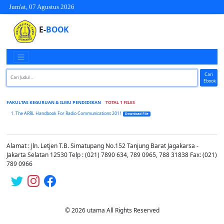
Jum'at, 07 Agustus 2026
E-
BOOK
Cari
Ebook
FAKULTAS KEGURUAN & ILMU PENDIDIKAN
TOTAL 1 FILES
The ARRL Handbook For Radio Communications 2011
Download File
Alamat : Jln. Letjen T.B. Simatupang No.152 Tanjung Barat Jagakarsa -
Jakarta Selatan 12530 Telp : (021) 7890 634, 789 0965, 788 31838 Fax: (021)
789 0966
© 2026 utama All Rights Reserved